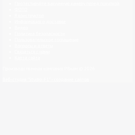
Протестируйте вакуумную камеру перед покупкой
ФОТО
Я конструктор
Информация о доставке
Видео
Политика безопасности
Пользовательское соглашение
Вопросы и ответы
Связаться с нами
Карта сайта
Производственная компания РВкам © 2026
Веб-студия "Studio-F1" - создание сайтов