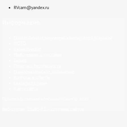
RVcam@yandex.ru
Информация
Протестируйте вакуумную камеру перед покупкой
ФОТО
Я конструктор
Информация о доставке
Видео
Политика безопасности
Пользовательское соглашение
Вопросы и ответы
Связаться с нами
Карта сайта
Производственная компания РВкам © 2026
Веб-студия "Studio-F1" - создание сайтов